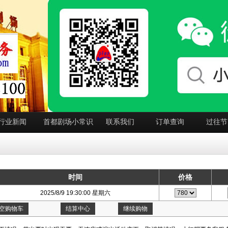
行业新闻
首都剧场小常识
联系我们
订单查询
过往节
时间
价格
2025/8/9 19:30:00 星期六
空购物车
结算中心
继续购物