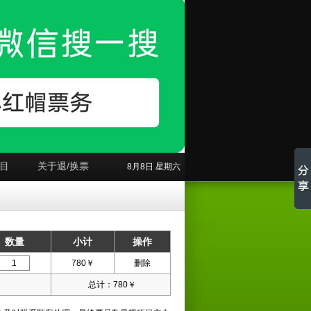
目
关于退/换票
8月8日 星期六
数量
小计
操作
780
￥
删除
总计：
780
￥