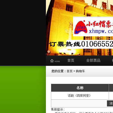
首页
全部票品
您的位置：
首页
> 购物车
名称
话剧《四世同堂》
清
售前提示 :