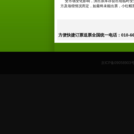
受市场变化影响，演出票库存会出现临时变更
方及场馆情况而定，如最终未能出票，小红帽
方便快捷订票送票全国统一电话：010-665
京ICP备09058903号