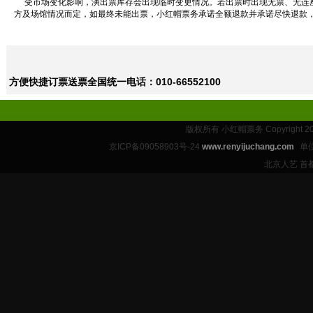
受市场变化影响，演出票库存会出现临时变更情况。若出票时出现无票、无连座
方及场馆情况而定，如最终未能出票，小红帽票务承诺全额退款并承诺尽快退款
方便快捷订票送票全国统一电话：010-66552100
版权所有 小红帽票务 Copyright 2
京ICP备09058903号-24
www.renyijuchang.com
单
北京人艺 首