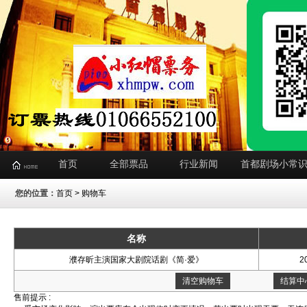
首页
全部票品
行业新闻
首都剧场小常
您的位置：
首页
> 购物车
名称
濮存昕主演国家大剧院话剧《简·爱》
2
清空购物车
结算中
售前提示 :