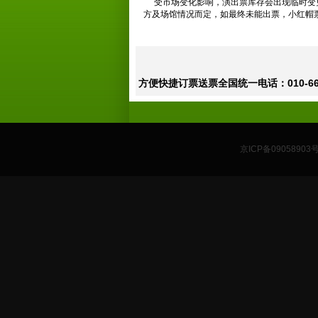
受市场变化影响，演出票库存会出现临时变更
方及场馆情况而定，如最终未能出票，小红帽
方便快捷订票送票全国统一电话：010-665
京ICP备09058903号