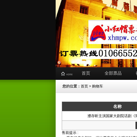
首页
全部票品
您的位置：
首页
> 购物车
名称
濮存昕主演国家大剧院话剧《简
售前提示 :