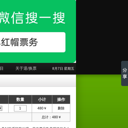
目
关于退/换票
8月7日 星期五
数量
小计
操作
480
￥
删除
总计：
480
￥