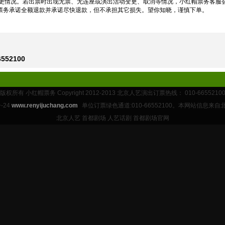
情况。若出票时出现无票、无连座或演出活动变更、取消等情况，小红帽票务客服
票务承诺全额退款并承诺尽快退款，但不承担其它损失。望你知晓，谨慎下单。
52100
版权所有 小红帽票务 Copyright 2012-2013 北京人艺演出订票热线： 010-6655210
-24
www.renyijuchang.com
单位订票绿色通道:010-66552100。本网站信息来
北京人艺 首都剧场 人艺话剧 首都剧场官网