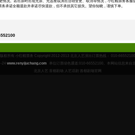
情况。若出票时出现无票、无连座或演出活动变更、取消等情况，小红帽票务客服
票务承诺全额退款并承诺尽快退款，但不承担其它损失。望你知晓，谨慎下单。
52100
版权所有 小红帽票务 Copyright 2012-2013 北京人艺演出订票热线： 010-6655210
-24
www.renyijuchang.com
单位订票绿色通道:010-66552100。本网站信息来
北京人艺 首都剧场 人艺话剧 首都剧场官网