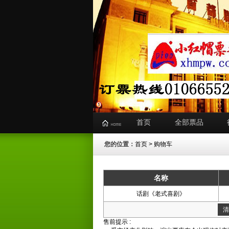
首页
全部票品
您的位置：
首页
> 购物车
名称
话剧《老式喜剧》
清
售前提示 :