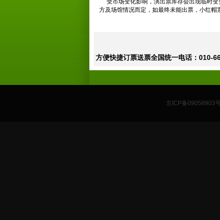
受市场变化影响，演出票库存会出现临时变更
方及场馆情况而定，如最终未能出票，小红帽
方便快捷订票送票全国统一电话：010-665
京ICP备09058903号