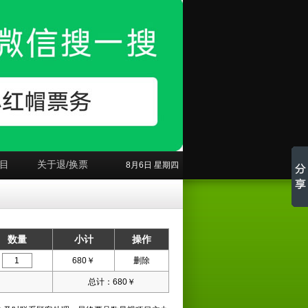
目
关于退/换票
8月6日 星期四
数量
小计
操作
680
￥
删除
总计：
680
￥